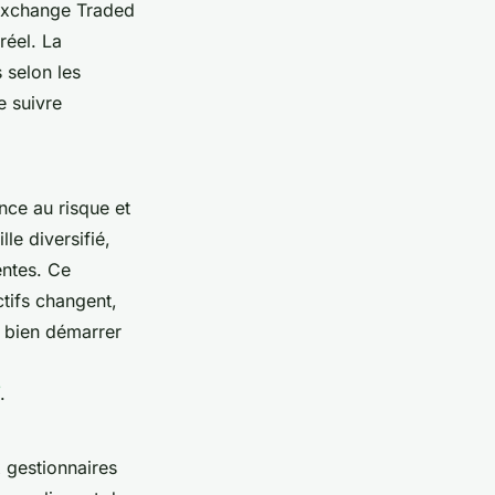
xchange Traded
réel. La
 selon les
e suivre
nce au risque et
le diversifié,
entes. Ce
tifs changent,
r bien démarrer
.
 gestionnaires