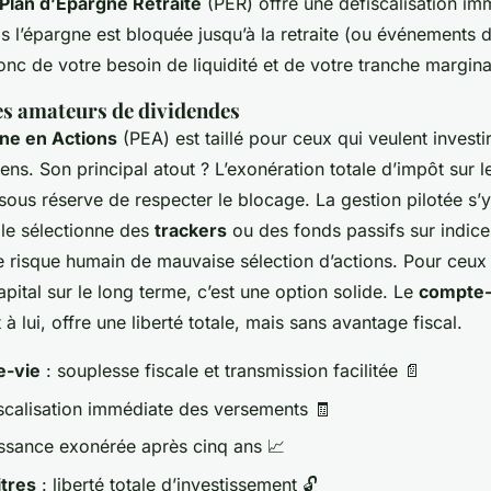
Plan d’Épargne Retraite
(PER) offre une défiscalisation im
 l’épargne est bloquée jusqu’à la retraite (ou événements d
c de votre besoin de liquidité et de votre tranche margina
es amateurs de dividendes
ne en Actions
(PEA) est taillé pour ceux qui veulent investir
s. Son principal atout ? L’exonération totale d’impôt sur l
sous réserve de respecter le blocage. La gestion pilotée s’y
lle sélectionne des
trackers
ou des fonds passifs sur indic
le risque humain de mauvaise sélection d’actions. Pour ceux 
pital sur le long terme, c’est une option solide. Le
compte-
 à lui, offre une liberté totale, mais sans avantage fiscal.
e-vie
: souplesse fiscale et transmission facilitée 📄
scalisation immédiate des versements 🧾
issance exonérée après cinq ans 📈
tres
: liberté totale d’investissement 🔓