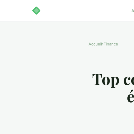
A
Accueil
›
Finance
Top c