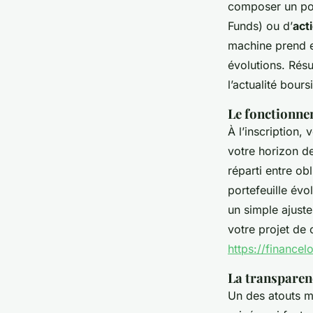
composer un port
Funds) ou d’
act
machine prend en
évolutions. Résu
l’actualité bours
Le fonctionne
À l’inscription,
votre horizon de
réparti entre o
portefeuille év
un simple ajust
votre projet de c
https://finance
La transparenc
Un des atouts ma