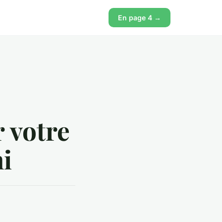
En page 4 →
 votre
i