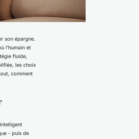
er son épargne.
où l’humain et
tégie fluide,
lifiée, les choix
rtout, comment
r
ntelligent
que - puis de