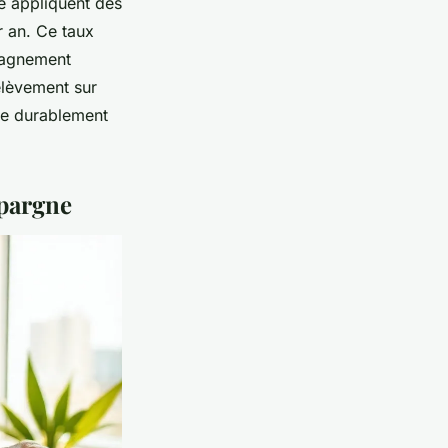
ée appliquent des
 an. Ce taux
mpagnement
rélèvement sur
rve durablement
épargne