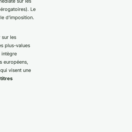
médiate sur les
érogatoires). Le
le d’imposition.
 sur les
es plus-values
 intègre
es européens,
qui visent une
titres