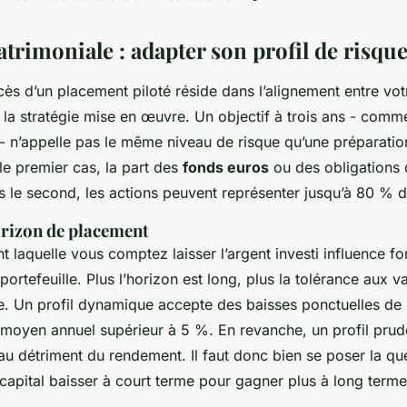
atrimoniale : adapter son profil de risqu
s d’un placement piloté réside dans l’alignement entre votr
t la stratégie mise en œuvre. Un objectif à trois ans - comme
- n’appelle pas le même niveau de risque qu’une préparation
le premier cas, la part des
fonds euros
ou des obligations d
s le second, les actions peuvent représenter jusqu’à 80 % du
orizon de placement
 laquelle vous comptez laisser l’argent investi influence fo
ortefeuille. Plus l’horizon est long, plus la tolérance aux v
e. Un profil dynamique accepte des baisses ponctuelles d
moyen annuel supérieur à 5 %. En revanche, un profil pruden
au détriment du rendement. Il faut donc bien se poser la que
capital baisser à court terme pour gagner plus à long terme