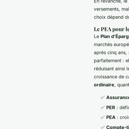
En revanche, le
versements, mais
choix dépend don
Le PEA pour l
Le
Plan d’Éparg
marchés européen
après cinq ans, 
parfaitement : e
réduisant ainsi 
croissance de ca
ordinaire
, quant
✅
Assuranc
✅
PER
: défi
✅
PEA
: cro
✅
Compte-ti