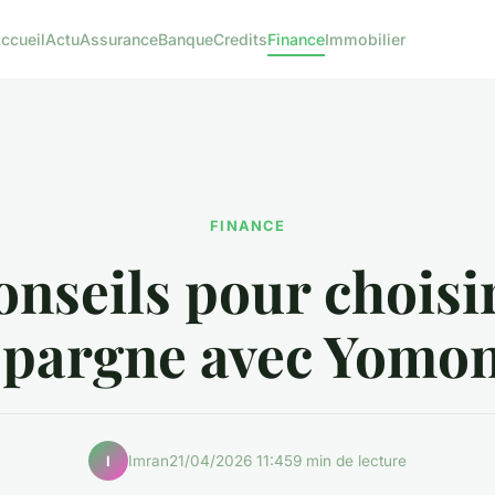
ccueil
Actu
Assurance
Banque
Credits
Finance
Immobilier
FINANCE
onseils pour choisir
épargne avec Yomon
Imran
21/04/2026 11:45
9 min de lecture
I