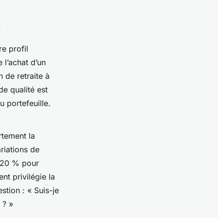
e
e profil
 l’achat d’un
 de retraite à
e qualité est
 portefeuille.
rtement la
ariations de
e 20 % pour
t privilégie la
stion : « Suis-je
 ? »