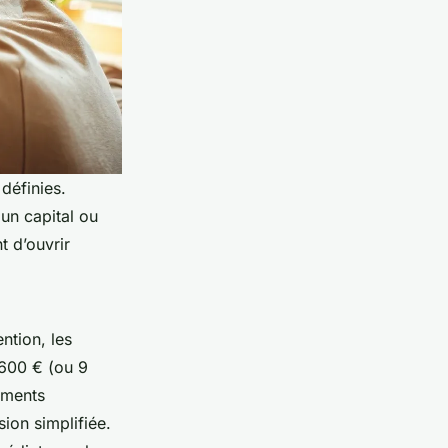
définies.
 un capital ou
t d’ouvrir
ntion, les
 600 € (ou 9
ements
sion simplifiée.