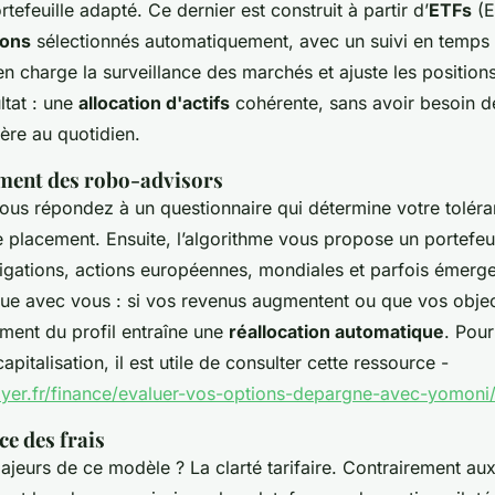
efeuille adapté. Ce dernier est construit à partir d’
ETFs
(E
ions
sélectionnés automatiquement, avec un suivi en temps 
 charge la surveillance des marchés et ajuste les positions
ltat : une
allocation d'actifs
cohérente, sans avoir besoin d
ière au quotidien.
ment des robo-advisors
 vous répondez à un questionnaire qui détermine votre toléra
 placement. Ensuite, l’algorithme vous propose un portefeuil
bligations, actions européennes, mondiales et parfois émerg
olue avec vous : si vos revenus augmentent ou que vos objec
ement du profil entraîne une
réallocation automatique
. Pou
apitalisation, il est utile de consulter cette ressource -
loyer.fr/finance/evaluer-vos-options-depargne-avec-yomoni/
e des frais
jeurs de ce modèle ? La clarté tarifaire. Contrairement aux