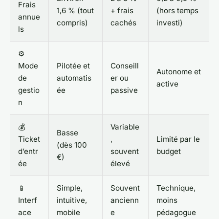
Frais
1,6 % (tout
+ frais
(hors temps
annue
compris)
cachés
investi)
ls
⚙️
Mode
Pilotée et
Conseill
Autonome et
de
automatis
er ou
active
gestio
ée
passive
n
💰
Variable
Basse
Ticket
,
Limité par le
(dès 100
d’entr
souvent
budget
€)
ée
élevé
📱
Simple,
Souvent
Technique,
Interf
intuitive,
ancienn
moins
ace
mobile
e
pédagogue