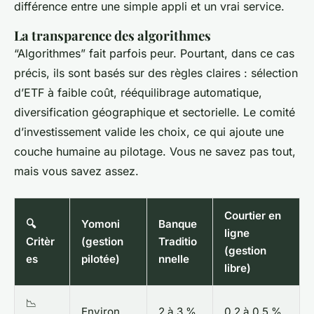
différence entre une simple appli et un vrai service.
La transparence des algorithmes
“Algorithmes” fait parfois peur. Pourtant, dans ce cas
précis, ils sont basés sur des règles claires : sélection
d’ETF à faible coût, rééquilibrage automatique,
diversification géographique et sectorielle. Le comité
d’investissement valide les choix, ce qui ajoute une
couche humaine au pilotage. Vous ne savez pas tout,
mais vous savez assez.
Courtier en
🔍
Yomoni
Banque
ligne
Critèr
(gestion
Traditio
(gestion
es
pilotée)
nnelle
libre)
📉
Environ
2 à 3 %
0,2 à 0,5 %