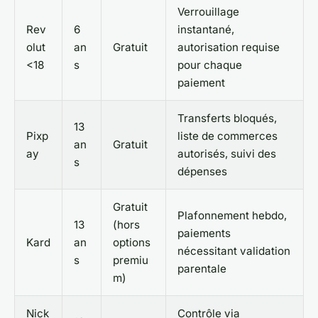
Verrouillage
Rev
6
instantané,
olut
an
Gratuit
autorisation requise
<18
s
pour chaque
paiement
Transferts bloqués,
13
Pixp
liste de commerces
an
Gratuit
ay
autorisés, suivi des
s
dépenses
Gratuit
Plafonnement hebdo,
13
(hors
paiements
Kard
an
options
nécessitant validation
s
premiu
parentale
m)
Nick
Contrôle via