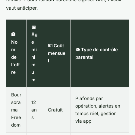
vaut anticiper.
📅
🏦
Âg
No
e
💶 Coût
m
mi
👁️ Type de contrôle
mensue
de
ni
parental
l
l'off
m
re
u
m
Bour
Plafonds par
sora
12
opération, alertes en
ma
an
Gratuit
temps réel, gestion
Free
s
via app
dom